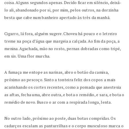
coisa. Alguns segundos apenas. Decido ficar em silêncio, deixá-
lo ali, abandonado por si, por mim, pelos outros, na dorzinha
besta que cabe num banheiro apertado às três da manhã.
Cigarro, lá fora, alguém sugere. Choveu há pouco e o letreiro
treme na poça d’água que margeia a calçada. Ao fim da poça, a
menina. Agachada, mão no rosto, pernas dobradas como tripé,
em xis. Uma flor murcha.
A fumaça me entope as narinas, abro o botão da camisa,
próximo ao pescoço. Sinto a tonteira feliz dos copos a mais
acarinhando os cortes recentes, como a pomada que anestesia
as aftas, fecha uma, abre outra, e bota o remédio, e sara, e bota o
remédio de novo. Busco o ar com a respirada longa, lenta.
No outro lado, próximo ao poste, duas botas compridas. Os
cadarços escalam as panturrilhas e o corpo musculoso marca o